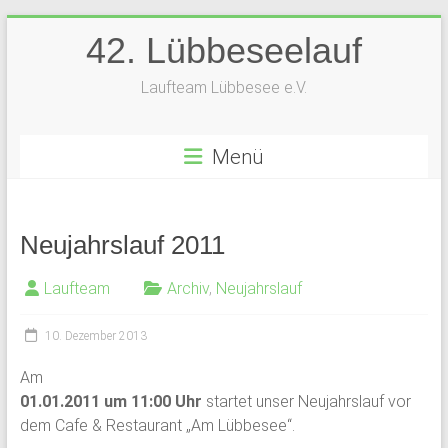
Zum
42. Lübbeseelauf
Inhalt
springen
Laufteam Lübbesee e.V.
Menü
Neujahrslauf 2011
Laufteam
Archiv
,
Neujahrslauf
10. Dezember 2013
Am
01.01.2011 um 11:00 Uhr
startet unser Neujahrslauf vor
dem Cafe & Restaurant „Am Lübbesee“.