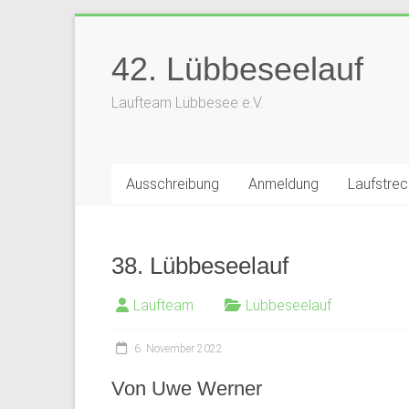
Zum
Inhalt
42. Lübbeseelauf
springen
Laufteam Lübbesee e.V.
Ausschreibung
Anmeldung
Laufstre
38. Lübbeseelauf
Laufteam
Lübbeseelauf
6. November 2022
Von Uwe Werner