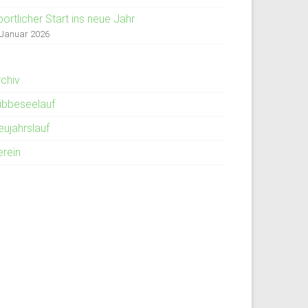
ortlicher Start ins neue Jahr
 Januar 2026
rchiv
übbeseelauf
eujahrslauf
erein