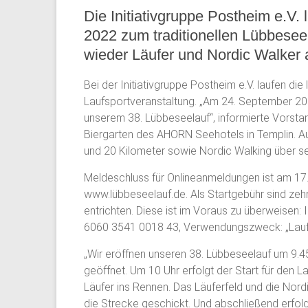
Die Initiativgruppe Postheim e.V
2022 zum traditionellen Lübbesee
wieder Läufer und Nordic Walker 
Bei der Initiativgruppe Postheim e.V. laufen die 
Laufsportveranstaltung. „Am 24. September 20
unserem 38. Lübbeseelauf“, informierte Vorstan
Biergarten des AHORN Seehotels in Templin. A
und 20 Kilometer sowie Nordic Walking über sec
Meldeschluss für Onlineanmeldungen ist am 17.
www.lübbeseelauf.de. Als Startgebühr sind zehn 
entrichten. Diese ist im Voraus zu überweisen
6060 3541 0018 43, Verwendungszweck: „Lauf
„Wir eröffnen unseren 38. Lübbeseelauf um 9.45
geöffnet. Um 10 Uhr erfolgt der Start für den 
Läufer ins Rennen. Das Läuferfeld und die Nor
die Strecke geschickt. Und abschließend erfolg