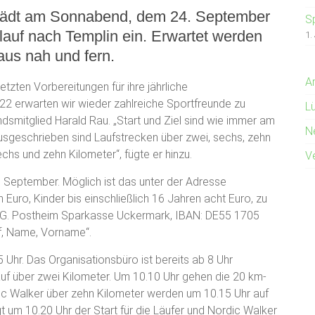
. lädt am Sonnabend, dem 24. September
Sp
lauf nach Templin ein. Erwartet werden
1.
aus nah und fern.
A
letzten Vorbereitungen für ihre jährliche
22 erwarten wir wieder zahlreiche Sportfreunde zu
L
dsmitglied Harald Rau. „Start und Ziel sind wie immer am
N
usgeschrieben sind Laufstrecken über zwei, sechs, zehn
hs und zehn Kilometer“, fügte er hinzu.
V
 September. Möglich ist das unter der Adresse
Euro, Kinder bis einschließlich 16 Jahren acht Euro, zu
: IG. Postheim Sparkasse Uckermark, IBAN: DE55 1705
, Name, Vorname“.
 Uhr. Das Organisationsbüro ist bereits ab 8 Uhr
Lauf über zwei Kilometer. Um 10.10 Uhr gehen die 20 km-
dic Walker über zehn Kilometer werden um 10.15 Uhr auf
t um 10.20 Uhr der Start für die Läufer und Nordic Walker