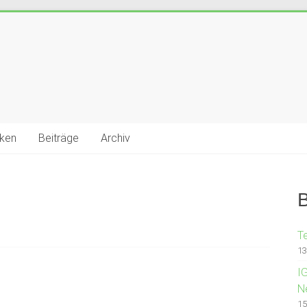
cken
Beiträge
Archiv
B
T
13
I
N
15