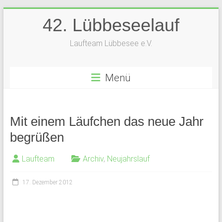
Zum
42. Lübbeseelauf
Inhalt
springen
Laufteam Lübbesee e.V.
Menü
Mit einem Läufchen das neue Jahr
begrüßen
Laufteam
Archiv
,
Neujahrslauf
17. Dezember 2012