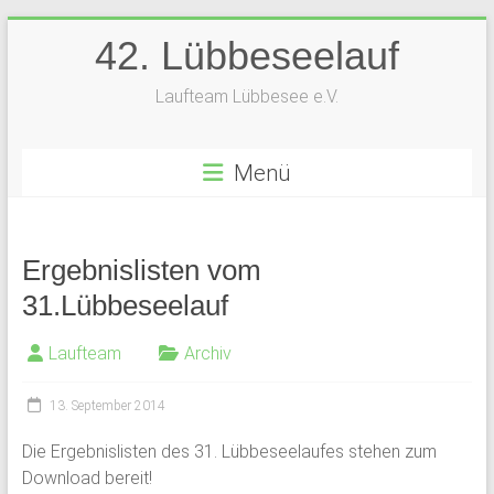
Zum
42. Lübbeseelauf
Inhalt
springen
Laufteam Lübbesee e.V.
Menü
Ergebnislisten vom
31.Lübbeseelauf
Laufteam
Archiv
13. September 2014
Die Ergebnislisten des 31. Lübbeseelaufes stehen zum
Download bereit!